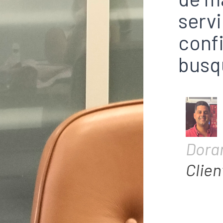
servi
C
conf
D
busq
C
Dora
Clien